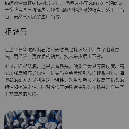
粘结剂含量在6-15wt% 之间、晶粒大小在3μm以上的硬质
公司
硬质合金轧辊
电子
工程解决方案
资料库
合成金刚石颗粒
拉伸模具解决方案
高性能硬质合金棒料
合金牌号具有抗高应力冲击和耐磨料磨损的特点，适用于石
油、天然气和采矿应用领域。
联系我们
Custom Cutting Tools
能源与自然资源
服务车间
材料
关于我们
金刚石微粉
缩颈模具解决方案
专用硬质合金棒料
硬质合金辊环
粗牌号
研磨膏和研磨液
环境与过程
硬质合金回收
PCD & PCBN牌号选型工具
联系我们
超优级金刚石微粉
通用硬质合金棒料
硬质合金轧辊
PCD & PCBN Tooling
职业机会
在当今竞争激烈的石油和天然气钻探环境中，为了追求更
流体处理
食品与饮料
增材制造
证书和数据表
销售办事处
金刚石研磨膏
活动
快、更经济、更优质的钻井，技术进步层出不穷。
不过，归根结底，还是要看钻头。硬质合金具有高硬度、高
成形模具
通用制造
材料分析实验室
安全数据表
研磨液和悬浮液
流体端部件
公司管理
抗压强度和高导热性，是硬质合金齿和钻头的理想材料。海
博锐的研发人员利用这些特性，采用创新技术提高了钻头的
齿轮滚刀坯料
卫生
QEHS政策
Hyperion金刚石研磨液
食品加工零部件
成形模具坯料
新闻
韧性和抗冲击性，同时降低了硬质合金钻头在钻井过程中产
生热效应的风险。
刀片坯料
医疗
研发
喷涂与点胶零部件
粉末冶金压制模具
滚刀坯料
Supply Chain
Oil & Gas
碳化硅半导体
条款和条件
螺旋伞齿刀坯料
定制刀片坯料
可持续性