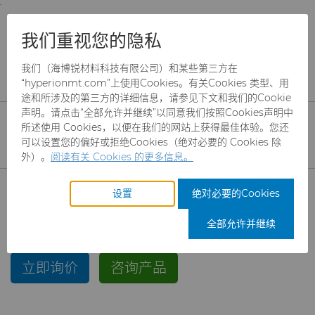
;
To main content
To menu
You are browsing the
United States
site. Products
资源
材料
硬质合金
中粗、粗和超粗牌号
我们重视您的隐私
and information are based on this region.
中粗、粗和超粗牌号
我们（海博锐材料科技有限公司）和某些第三方在
Close
Change region
“hyperionmt.com”上使用Cookies。有关Cookies 类型、用
途和所涉及的第三方的详细信息，请参见下文和我们的Cookie
声明。请点击“全部允许并继续”以同意我们按照Cookies声明中
所述使用 Cookies，以便在我们的网站上获得最佳体验。您还
可以设置您的偏好或拒绝Cookies（绝对必要的 Cookies 除
外）。
阅读有关 Cookies 的更多信息。
产品
设置
绝对必要的Cookies
行业
磨料
全部允许并继续
服务
制罐模具
航空航天
CBN颗粒
立即询价
咨询产品
资源
硬质合金棒料
汽车
刀具制造商解决方案
CBN微粉
冲杯模具解决方案