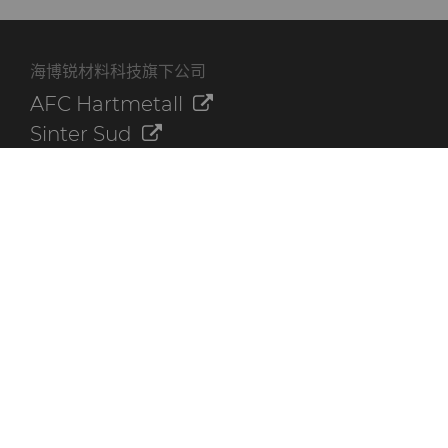
海博锐材料科技旗下公司
AFC Hartmetall
Sinter Sud
Aggressive Grinding Service, Inc.
Crafts Technology
Dura-Metal Products Corporation
GLE Precision
其他资源
联系我们
海博锐资料库