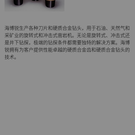
料
通用耐磨解决方案
Compax™ PCD拉丝模坯料
海博锐生产各种刀片和硬质合金钻头，用于石油、天然气和
注塑模具
采矿业的旋转式和冲击式凿岩机。无论是旋转式、冲击式还
DuraNib™ 硬质合金模芯
是井下钻探，极端的钻探条件都需要独特的解决方案。海博
医疗
锐拥有为客户提供性能卓越的硬质合金齿和硬质合金钻头的
Versimax™
技术。
硬质合金采矿解决方案
6UDPlus钢帘线拉拔牌号
精密测量工具