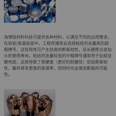
PCBN
炼钢
Skivit™强力刮齿刀坯料
Directional Drilling Tools
PCD
工具制造
Well Completion & Fracking
BZN™ Compacts产品
RTP粉末
Flow Control Valve Trim
超厚BZN™
Compax™ PCD工具坯料
海博锐材料科技可提供各种材料，以满足不同的应用需求。
在软岩/高温岩层中，工程师通常会选择粘结剂含量高的超
旋转切刀
P系列PCD
非标牌号
粗牌号，这些特性可产生较高的断裂韧性，延长硬质合金钻
头的使用寿命。粘结剂含量较低的中粗牌号通常用于钻探坚
锯片刀头和坯料
U系列PCD
标准牌号
卫生用品旋转切割解决方案
硬地层，这就导致了高硬度（更好的耐磨性）但低断裂韧
性，最终具有更高的穿透率，但同时也会增加断裂的可能
耐磨件
旋转切刀拓展设计
金属切削锯片刀头
性。
拉丝模
旋转切刀服务与支持
硬质合金长条片坯料
冷成型模具
电子封装连接工具
更多拉丝模坯料
发动机和变速箱
硬质合金模芯烧结坯料和精磨坯