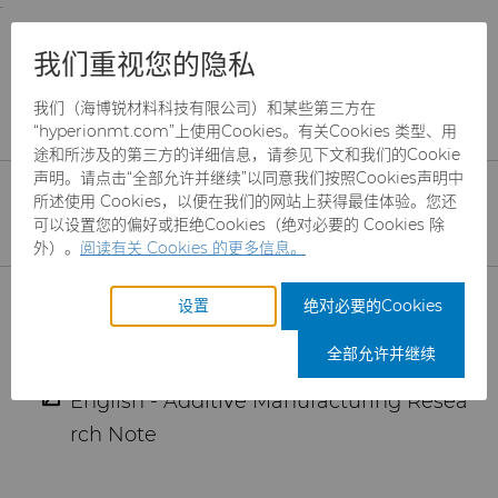
;
To main content
To menu
You are browsing the
United States
site. Products
下载PDF - 增材制造
我们重视您的隐私
and information are based on this region.
我们（海博锐材料科技有限公司）和某些第三方在
Close
Change region
“hyperionmt.com”上使用Cookies。有关Cookies 类型、用
请选择所需的信息。点击后，PDF将自动下载。
途和所涉及的第三方的详细信息，请参见下文和我们的Cookie
声明。请点击“全部允许并继续”以同意我们按照Cookies声明中
所述使用 Cookies，以便在我们的网站上获得最佳体验。您还
可以设置您的偏好或拒绝Cookies（绝对必要的 Cookies 除
外）。
阅读有关 Cookies 的更多信息。
PDF文档
产品
设置
绝对必要的Cookies
English - Additive Manufacturing (Overv
行业
磨料
iew)
全部允许并继续
English - Additive Manufacturing Resea
服务
制罐模具
航空航天
CBN颗粒
rch Note
资源
硬质合金棒料
汽车
刀具制造商解决方案
CBN微粉
冲杯模具解决方案