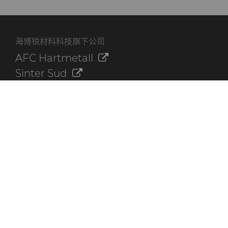
海博锐材料科技旗下公司
AFC Hartmetall
Sinter Sud
Aggressive Grinding Service, Inc.
Crafts Technology
Dura-Metal Products Corporation
GLE Precision
其他资源
联系我们
海博锐资料库